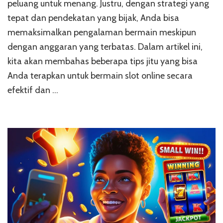
peluang untuk menang. Justru, dengan strategi yang
tepat dan pendekatan yang bijak, Anda bisa
memaksimalkan pengalaman bermain meskipun
dengan anggaran yang terbatas. Dalam artikel ini,
kita akan membahas beberapa tips jitu yang bisa
Anda terapkan untuk bermain slot online secara
efektif dan …