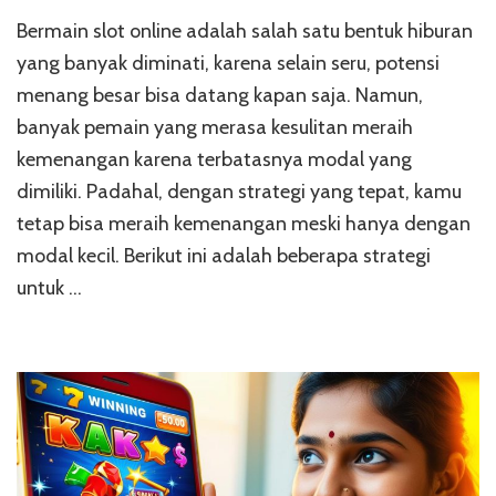
Bermain slot online adalah salah satu bentuk hiburan
yang banyak diminati, karena selain seru, potensi
menang besar bisa datang kapan saja. Namun,
banyak pemain yang merasa kesulitan meraih
kemenangan karena terbatasnya modal yang
dimiliki. Padahal, dengan strategi yang tepat, kamu
tetap bisa meraih kemenangan meski hanya dengan
modal kecil. Berikut ini adalah beberapa strategi
untuk …