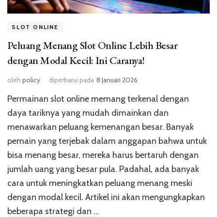
SLOT ONLINE
Peluang Menang Slot Online Lebih Besar
dengan Modal Kecil: Ini Caranya!
oleh
policy
diperbarui pada
8 Januari 2026
Permainan slot online memang terkenal dengan
daya tariknya yang mudah dimainkan dan
menawarkan peluang kemenangan besar. Banyak
pemain yang terjebak dalam anggapan bahwa untuk
bisa menang besar, mereka harus bertaruh dengan
jumlah uang yang besar pula. Padahal, ada banyak
cara untuk meningkatkan peluang menang meski
dengan modal kecil. Artikel ini akan mengungkapkan
beberapa strategi dan …