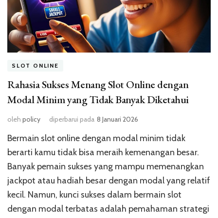
SLOT ONLINE
Rahasia Sukses Menang Slot Online dengan
Modal Minim yang Tidak Banyak Diketahui
oleh
policy
diperbarui pada
8 Januari 2026
Bermain slot online dengan modal minim tidak
berarti kamu tidak bisa meraih kemenangan besar.
Banyak pemain sukses yang mampu memenangkan
jackpot atau hadiah besar dengan modal yang relatif
kecil. Namun, kunci sukses dalam bermain slot
dengan modal terbatas adalah pemahaman strategi