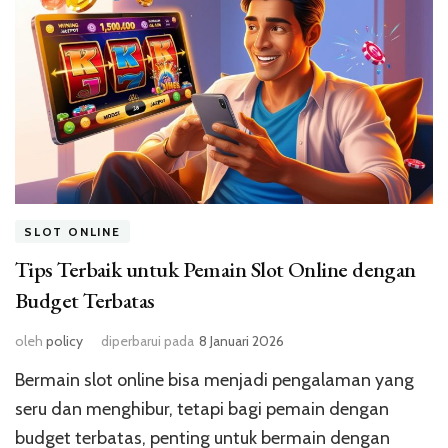
SLOT ONLINE
Tips Terbaik untuk Pemain Slot Online dengan
Budget Terbatas
oleh
policy
diperbarui pada
8 Januari 2026
Bermain slot online bisa menjadi pengalaman yang
seru dan menghibur, tetapi bagi pemain dengan
budget terbatas, penting untuk bermain dengan