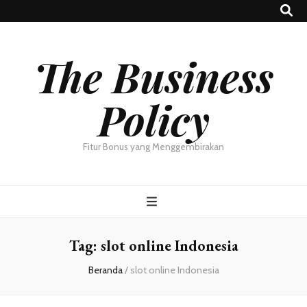
The Business
Policy
Fitur Bonus yang Menggembirakan
Tag:
slot online Indonesia
Beranda
/
slot online Indonesia