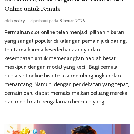
Online untuk Pemula
oleh
policy
diperbarui pada
8 Januari 2026
Permainan slot online telah menjadi pilihan hiburan
yang sangat populer di kalangan pemain judi daring,
terutama karena kesederhanaannya dan
kesempatan untuk memenangkan hadiah besar
meskipun dengan modal yang kecil. Bagi pemula,
dunia slot online bisa terasa membingungkan dan
menantang. Namun, dengan pendekatan yang tepat,
pemain baru dapat memaksimalkan peluang mereka
dan menikmati pengalaman bermain yang …