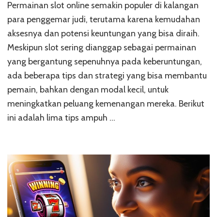
Permainan slot online semakin populer di kalangan
para penggemar judi, terutama karena kemudahan
aksesnya dan potensi keuntungan yang bisa diraih.
Meskipun slot sering dianggap sebagai permainan
yang bergantung sepenuhnya pada keberuntungan,
ada beberapa tips dan strategi yang bisa membantu
pemain, bahkan dengan modal kecil, untuk
meningkatkan peluang kemenangan mereka. Berikut
ini adalah lima tips ampuh …