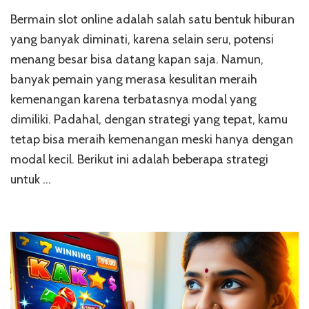
Bermain slot online adalah salah satu bentuk hiburan
yang banyak diminati, karena selain seru, potensi
menang besar bisa datang kapan saja. Namun,
banyak pemain yang merasa kesulitan meraih
kemenangan karena terbatasnya modal yang
dimiliki. Padahal, dengan strategi yang tepat, kamu
tetap bisa meraih kemenangan meski hanya dengan
modal kecil. Berikut ini adalah beberapa strategi
untuk …