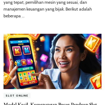
yang tepat, pemilihan mesin yang sesuai, dan
manajemen keuangan yang bijak. Berikut adalah
beberapa …
SLOT ONLINE
Modal Kecil, Kemenangan Besar: Panduan Slot