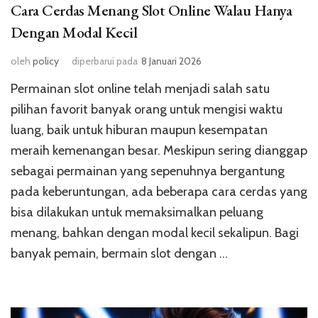
Cara Cerdas Menang Slot Online Walau Hanya
Dengan Modal Kecil
oleh
policy
diperbarui pada
8 Januari 2026
Permainan slot online telah menjadi salah satu
pilihan favorit banyak orang untuk mengisi waktu
luang, baik untuk hiburan maupun kesempatan
meraih kemenangan besar. Meskipun sering dianggap
sebagai permainan yang sepenuhnya bergantung
pada keberuntungan, ada beberapa cara cerdas yang
bisa dilakukan untuk memaksimalkan peluang
menang, bahkan dengan modal kecil sekalipun. Bagi
banyak pemain, bermain slot dengan …