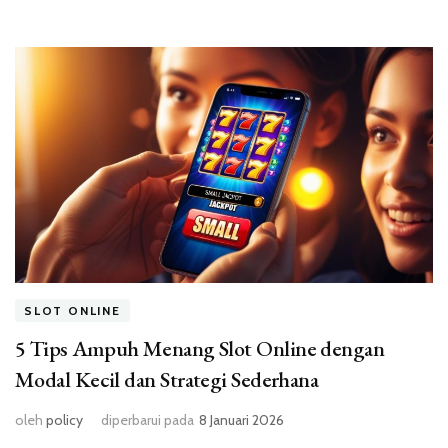
SLOT ONLINE
5 Tips Ampuh Menang Slot Online dengan
Modal Kecil dan Strategi Sederhana
oleh
policy
diperbarui pada
8 Januari 2026