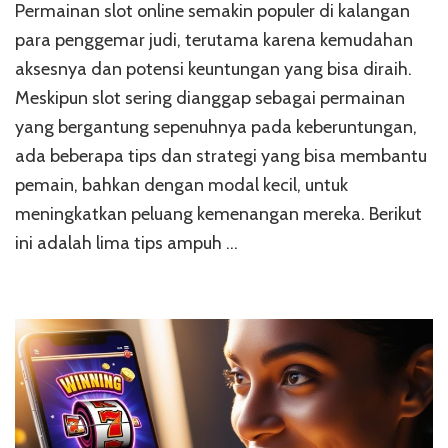
Permainan slot online semakin populer di kalangan
para penggemar judi, terutama karena kemudahan
aksesnya dan potensi keuntungan yang bisa diraih.
Meskipun slot sering dianggap sebagai permainan
yang bergantung sepenuhnya pada keberuntungan,
ada beberapa tips dan strategi yang bisa membantu
pemain, bahkan dengan modal kecil, untuk
meningkatkan peluang kemenangan mereka. Berikut
ini adalah lima tips ampuh …