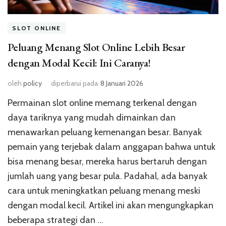
SLOT ONLINE
Peluang Menang Slot Online Lebih Besar
dengan Modal Kecil: Ini Caranya!
oleh
policy
diperbarui pada
8 Januari 2026
Permainan slot online memang terkenal dengan
daya tariknya yang mudah dimainkan dan
menawarkan peluang kemenangan besar. Banyak
pemain yang terjebak dalam anggapan bahwa untuk
bisa menang besar, mereka harus bertaruh dengan
jumlah uang yang besar pula. Padahal, ada banyak
cara untuk meningkatkan peluang menang meski
dengan modal kecil. Artikel ini akan mengungkapkan
beberapa strategi dan …