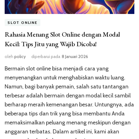
SLOT ONLINE
Rahasia Menang Slot Online dengan Modal
Kecil: Tips Jitu yang Wajib Dicoba!
oleh
policy
diperbarui pada
8 Januari 2026
Bermain slot online bisa menjadi cara yang
menyenangkan untuk menghabiskan waktu luang.
Namun, bagi banyak pemain, salah satu tantangan
terbesar adalah bermain dengan modal kecil sambil
berharap meraih kemenangan besar. Untungnya, ada
beberapa tips dan trik yang bisa membantu Anda
memaksimalkan peluang menang meskipun dengan
anggaran terbatas. Dalam artikel ini, kami akan